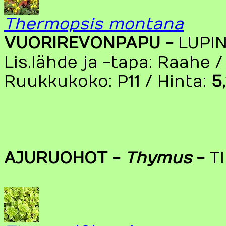
Thermopsis montana
VUORIREVONPAPU -
LUPI
Lis.lähde ja -tapa: Raahe /
Ruukkukoko: P11 / Hinta:
5
AJURUOHOT -
Thymus
-
T