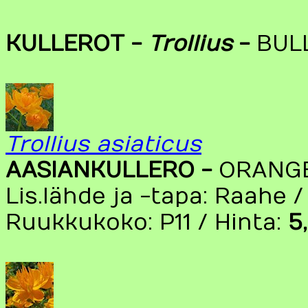
KULLEROT -
Trollius
-
BUL
Trollius asiaticus
AASIANKULLERO -
ORANG
Lis.lähde ja -tapa: Raahe 
Ruukkukoko: P11 / Hinta:
5