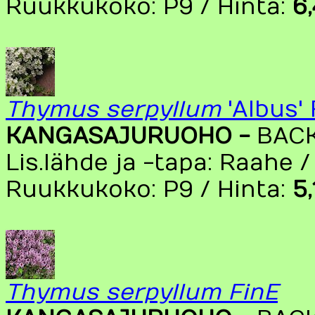
Ruukkukoko: P9 / Hinta:
6
Thymus serpyllum
'Albus'
KANGASAJURUOHO -
BAC
Lis.lähde ja -tapa: Raahe /
Ruukkukoko: P9 / Hinta:
5
Thymus serpyllum FinE