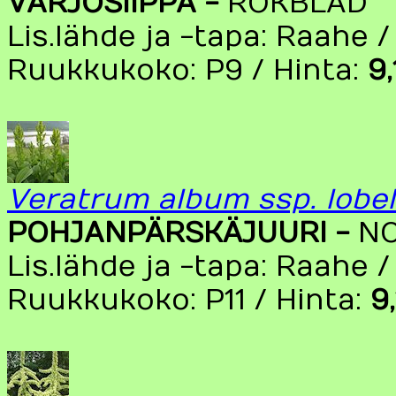
VARJOSIIPPA -
RÖKBLAD
Lis.lähde ja -tapa: Raahe /
Ruukkukoko: P9 / Hinta:
9
Veratrum album ssp. lobe
POHJANPÄRSKÄJUURI -
N
Lis.lähde ja -tapa: Raahe 
Ruukkukoko: P11 / Hinta:
9