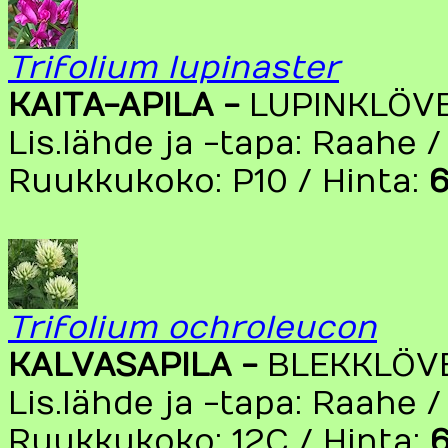
Trifolium lupinaster
KAITA-APILA -
LUPINKLÖV
Lis.lähde ja -tapa: Raahe 
Ruukkukoko: P10 / Hinta:
6
Trifolium ochroleucon
KALVASAPILA -
BLEKKLÖV
Lis.lähde ja -tapa: Raahe 
Ruukkukoko: 12C / Hinta:
6