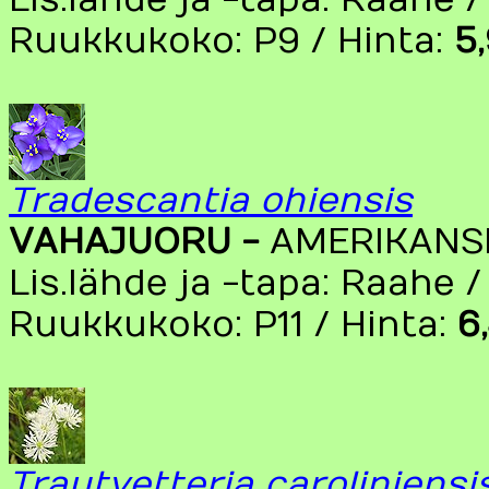
Lis.lähde ja -tapa: Raahe /
Ruukkukoko: P9 / Hinta:
5
Tradescantia ohiensis
VAHAJUORU -
AMERIKANS
Lis.lähde ja -tapa: Raahe 
Ruukkukoko: P11 / Hinta:
6
Trautvetteria caroliniensi