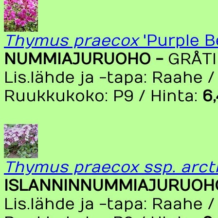
Thymus praecox
'Purple B
NUMMIAJURUOHO -
GRÅT
Lis.lähde ja -tapa: Raahe /
Ruukkukoko: P9 / Hinta:
6
Thymus praecox ssp. arct
ISLANNINNUMMIAJURUOH
Lis.lähde ja -tapa: Raahe /