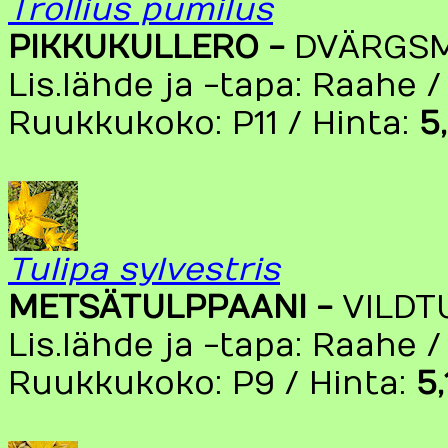
Trollius pumilus
PIKKUKULLERO -
DVÄRGS
Lis.lähde ja -tapa: Raahe 
Ruukkukoko: P11 / Hinta:
5
Tulipa sylvestris
METSÄTULPPAANI -
VILDT
Lis.lähde ja -tapa: Raahe /
Ruukkukoko: P9 / Hinta:
5