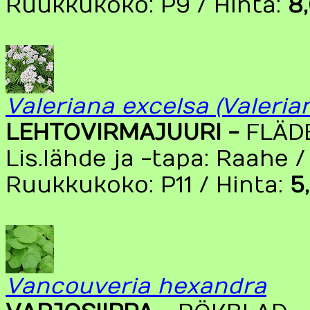
Ruukkukoko: P9 / Hinta:
8
Valeriana excelsa (Valeria
LEHTOVIRMAJUURI -
FLÄD
Lis.lähde ja -tapa: Raahe /
Ruukkukoko: P11 / Hinta:
5
Vancouveria hexandra