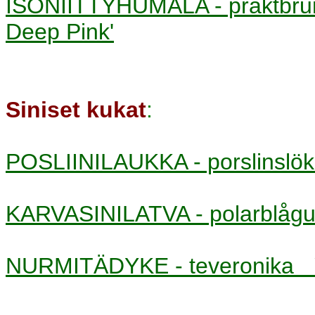
ISONIITTYHUMALA - praktbr
Deep Pink'
Siniset kukat
:
POSLIINILAUKKA - porslinsl
KARVASINILATVA - polarblåg
NURMITÄDYKE - teveronika