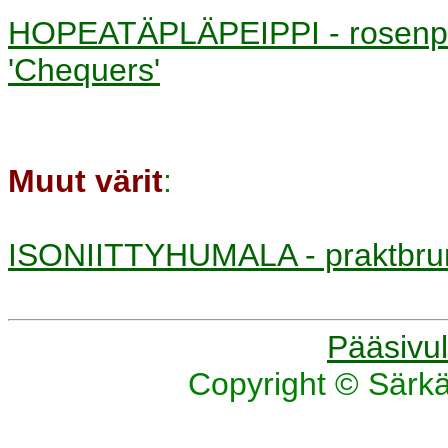
HOPEATÄPLÄPEIPPI - rosenp
'Chequers'
Muut värit
:
ISONIITTYHUMALA - praktbr
Pääsivul
Copyright © Särk