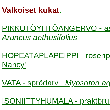
Valkoiset kukat
:
PIKKUTÖYHTÖANGERVO - astil
Aruncus aethusifolius
HOPEATÄPLÄPEIPPI - rosenp
Nancy'
VATA - sprödarv
Myosoton aq
ISONIITTYHUMALA - praktbr