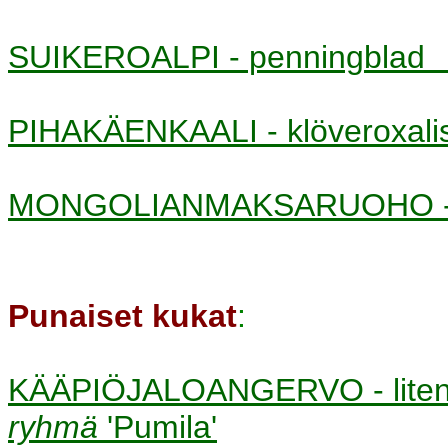
SUIKEROALPI - penningbla
PIHAKÄENKAALI - klöveroxa
MONGOLIANMAKSARUOHO - si
Punaiset kukat
:
KÄÄPIÖJALOANGERVO - liten
ryhmä
'Pumila'