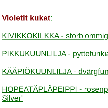
Violetit kukat
:
KIVIKKOKILKKA - storblomm
PIKKUKUUNLILJA - pyttefun
KÄÄPIÖKUUNLILJA - dvärgf
HOPEATÄPLÄPEIPPI - rosenp
Silver'