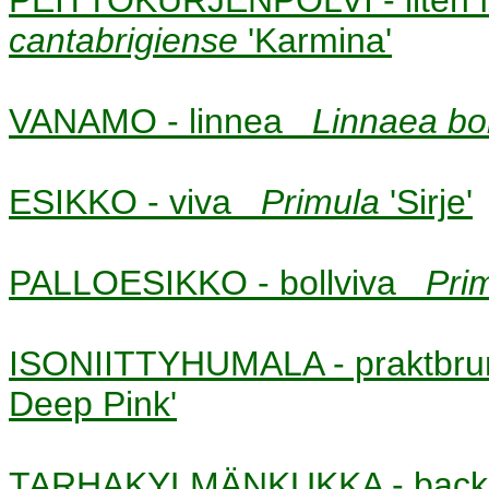
cantabrigiense
'Karmina'
VANAMO - linnea
Linnaea bo
ESIKKO - viva
Primula
'Sirje'
PALLOESIKKO - bollviva
Pri
ISONIITTYHUMALA - praktbr
Deep Pink'
TARHAKYLMÄNKUKKA - bac