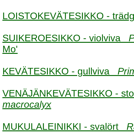
LOISTOKEVÄTESIKKO - träd
SUIKEROESIKKO - violviva
P
Mo'
KEVÄTESIKKO - gullviva
Pri
VENÄJÄNKEVÄTESIKKO - stor
macrocalyx
MUKULALEINIKKI - svalört
R