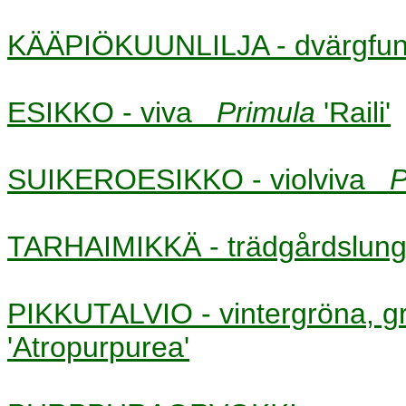
KÄÄPIÖKUUNLILJA - dvärgf
ESIKKO - viva
Primula
'Raili'
SUIKEROESIKKO - violviva
P
TARHAIMIKKÄ - trädgårdslun
PIKKUTALVIO - vintergröna,
'Atropurpurea'