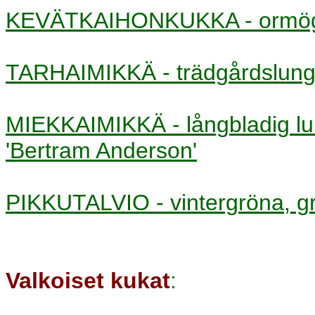
KEVÄTKAIHONKUKKA - orm
TARHAIMIKKÄ - trädgårdslun
MIEKKAIMIKKÄ - långbladig 
'Bertram Anderson'
PIKKUTALVIO - vintergröna,
Valkoiset kukat
: