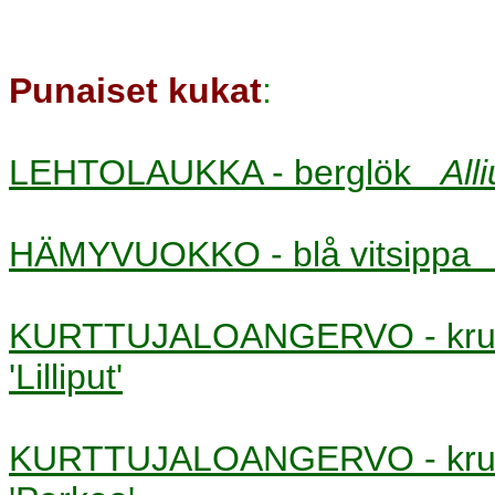
Punaiset kukat
:
LEHTOLAUKKA - berglök
All
HÄMYVUOKKO - blå vitsipp
KURTTUJALOANGERVO - kru
'Lilliput'
KURTTUJALOANGERVO - kru