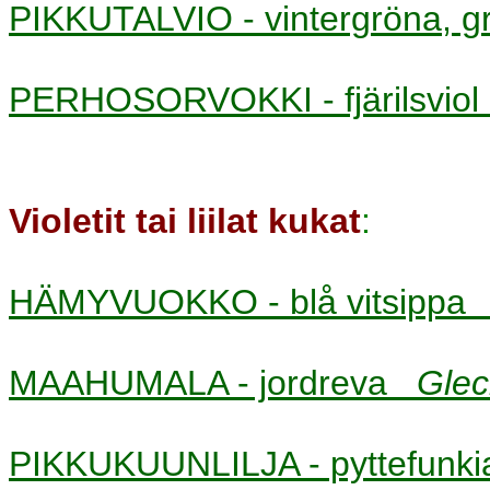
PIKKUTALVIO - vintergröna,
PERHOSORVOKKI - fjärilsvi
Violetit tai liilat kukat
:
HÄMYVUOKKO - blå vitsipp
MAAHUMALA - jordreva
Gle
PIKKUKUUNLILJA - pyttefun