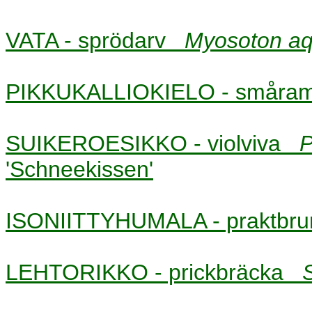
VATA - sprödarv
Myosoton aq
PIKKUKALLIOKIELO - smår
SUIKEROESIKKO - violviva
P
'Schneekissen'
ISONIITTYHUMALA - praktbr
LEHTORIKKO - prickbräcka
S