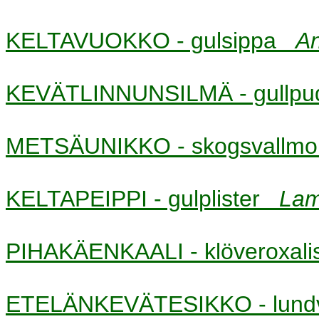
KELTAVUOKKO - gulsippa
A
KEVÄTLINNUNSILMÄ - gullp
METSÄUNIKKO - skogsvall
KELTAPEIPPI - gulplister
Lam
PIHAKÄENKAALI - klöveroxa
ETELÄNKEVÄTESIKKO - lun