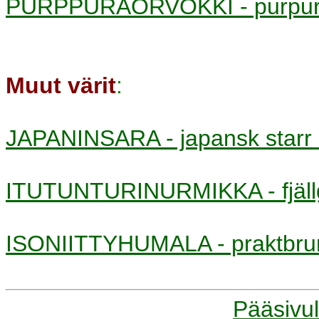
PURPPURAORVOKKI - purpu
Muut värit
:
JAPANINSARA - japansk sta
ITUTUNTURINURMIKKA - fjäl
ISONIITTYHUMALA - praktbr
Pääsivul