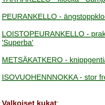
PEURANKELLO - ängstoppk
LOISTOPEURANKELLO - prak
'Superba'
METSÄKATKERO - knippgen
ISOVUOHENNNOKKA - stor f
Valkoiset kukat
: