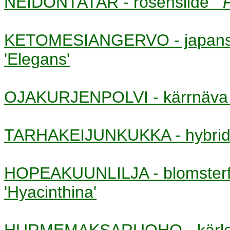
NEIDONTATAR - rosenslide
KETOMESIANGERVO - japans
'Elegans'
OJAKURJENPOLVI - kärrnä
TARHAKEIJUNKUKKA - hybri
HOPEAKUUNLILJA - blomste
'Hyacinthina'
HURMEMAKSARUOHO - kärl