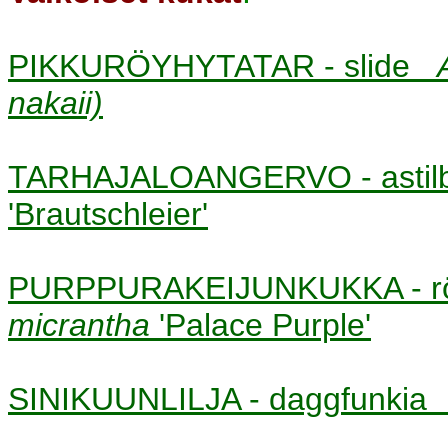
PIKKURÖYHYTATAR - slide
nakaii)
TARHAJALOANGERVO - asti
'Brautschleier'
PURPPURAKEIJUNKUKKA - rö
micrantha
'Palace Purple'
SINIKUUNLILJA - daggfunki