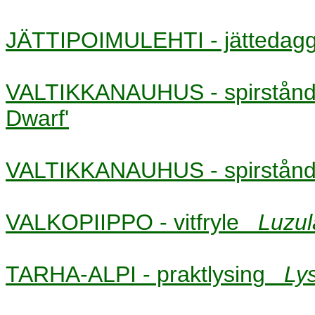
JÄTTIPOIMULEHTI - jätteda
VALTIKKANAUHUS - spirstå
Dwarf'
VALTIKKANAUHUS - spirstå
VALKOPIIPPO - vitfryle
Luzul
TARHA-ALPI - praktlysing
Ly