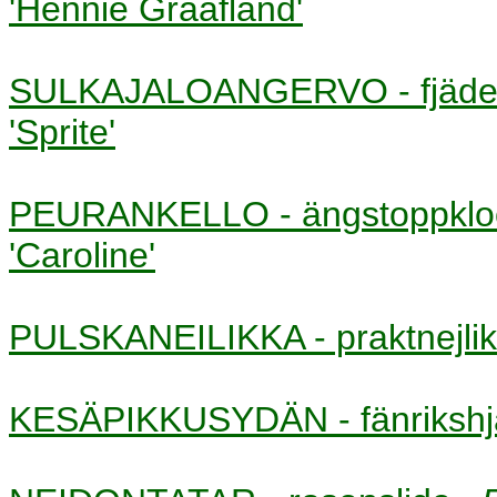
'Hennie Graafland'
SULKAJALOANGERVO - fjäde
'Sprite'
PEURANKELLO - ängstoppk
'Caroline'
PULSKANEILIKKA - praktnejl
KESÄPIKKUSYDÄN - fänriksh