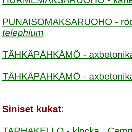
PUNAISOMAKSARUOHO - röd
telephium
TÄHKÄPÄHKÄMÖ - axbetoni
TÄHKÄPÄHKÄMÖ - axbetoni
Siniset kukat
:
TARHAKELLO - klocka
Camp