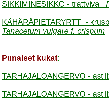
SIKKIMINESIKKO - trattviva
KÄHÄRÄPIETARYRTTI - krusbl
Tanacetum vulgare f. crispum
Punaiset kukat
:
TARHAJALOANGERVO - asti
TARHAJALOANGERVO - asti