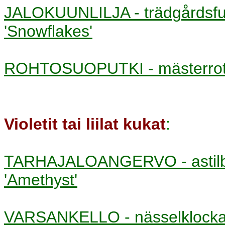
JALOKUUNLILJA - trädgårds
'Snowflakes'
ROHTOSUOPUTKI - mästerr
Violetit tai liilat kukat
:
TARHAJALOANGERVO - asti
'Amethyst'
VARSANKELLO - nässelkloc