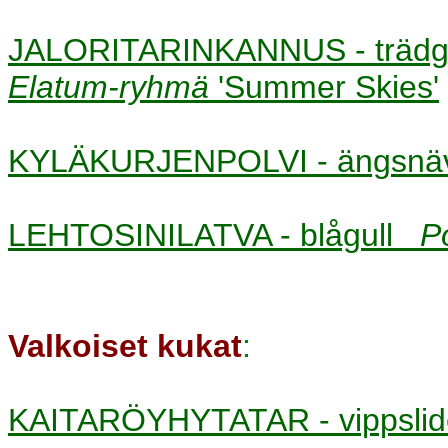
JALORITARINKANNUS - trädg
Elatum-ryhmä
'Summer Skies'
KYLÄKURJENPOLVI - ängsn
LEHTOSINILATVA - blågull
P
Valkoiset kukat
:
KAITARÖYHYTATAR - vippsl