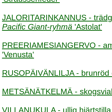
JALORITARINKANNUS - trädg
Pacific Giant-ryhmä
'Astolat'
PREERIAMESIANGERVO - ame
'Venusta'
RUSOPÄIVÄNLILJA - brunröd 
METSÄNÄTKELMÄ - skogsvi
VILLANUKULA - ullig hjärtstil