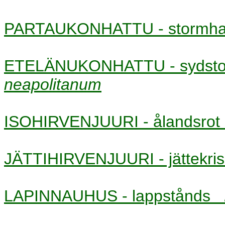
PARTAUKONHATTU - stormh
ETELÄNUKONHATTU - sydst
neapolitanum
ISOHIRVENJUURI - ålandsro
JÄTTIHIRVENJUURI - jättekr
LAPINNAUHUS - lappstånds