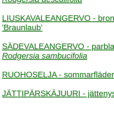
LIUSKAVALEANGERVO - bron
'Braunlaub'
SÄDEVALEANGERVO - parbladi
Rodgersia sambucifolia
RUOHOSELJA - sommarfläd
JÄTTIPÄRSKÄJUURI - jätten