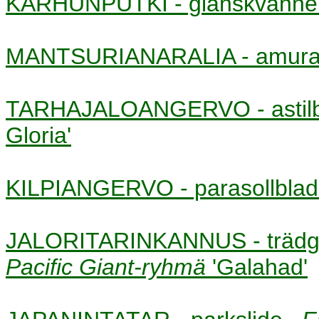
KARHUNPUTKI - glanskvan
MANTSURIANARALIA - amura
TARHAJALOANGERVO - asti
Gloria'
KILPIANGERVO - parasollbl
JALORITARINKANNUS - trädg
Pacific Giant-ryhmä
'Galahad'