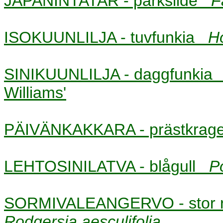
JAPANINTATAR - parkslide
F
ISOKUUNLILJA - tuvfunkia
H
SINIKUUNLILJA - daggfunki
Williams'
PÄIVÄNKAKKARA - prästkra
LEHTOSINILATVA - blågull
P
SORMIVALEANGERVO - stor ro
Rodgersia aesculifolia