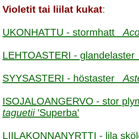
Violetit tai liilat kukat
:
UKONHATTU - stormhatt
Aco
LEHTOASTERI - glandelaste
SYYSASTERI - höstaster
Ast
ISOJALOANGERVO - stor ply
taguetii
'Superba'
LIILAKONNANYRTTI - lila sk