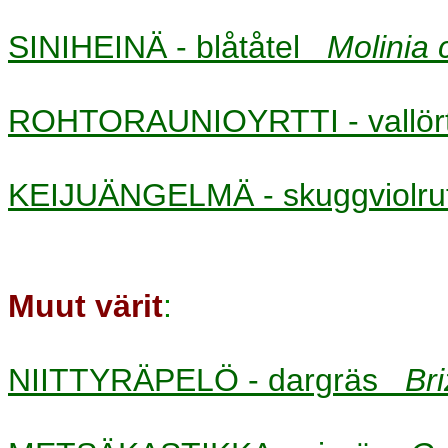
SINIHEINÄ - blåtåtel
Molinia 
ROHTORAUNIOYRTTI - vallö
KEIJUÄNGELMÄ - skuggviolr
Muut värit
:
NIITTYRÄPELÖ - dargräs
Br