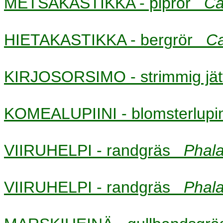
METSÄKASTIKKA - piprör
Ca
HIETAKASTIKKA - bergrör
Ca
KIRJOSORSIMO - strimmig jä
KOMEALUPIINI - blomsterlu
VIIRUHELPI - randgräs
Phala
VIIRUHELPI - randgräs
Phala