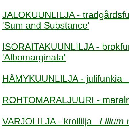
JALOKUUNLILJA - trädgårds
'Sum and Substance'
ISORAITAKUUNLILJA - brokf
'Albomarginata'
HÄMYKUUNLILJA - julifunki
ROHTOMARALJUURI - maral
VARJOLILJA - krollilja
Lilium