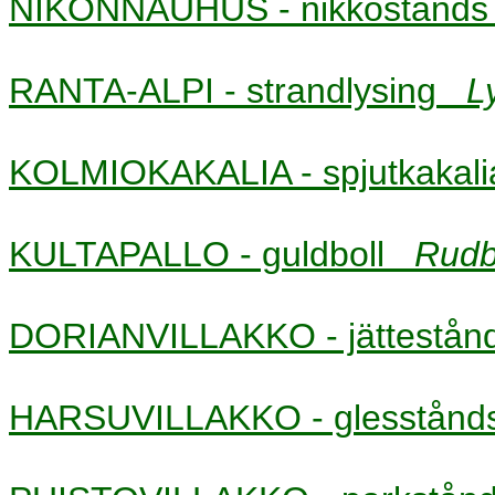
NIKONNAUHUS - nikkostån
RANTA-ALPI - strandlysing
L
KOLMIOKAKALIA - spjutkaka
KULTAPALLO - guldboll
Rudb
DORIANVILLAKKO - jättestå
HARSUVILLAKKO - glesstån