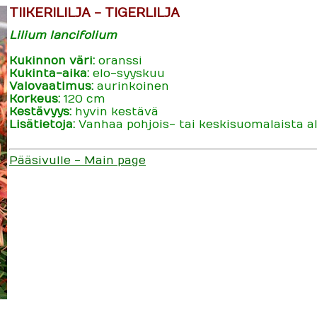
TIIKERILILJA - TIGERLILJA
Lilium lancifolium
Kukinnon väri:
oranssi
Kukinta-aika:
elo-syyskuu
Valovaatimus:
aurinkoinen
Korkeus:
120 cm
Kestävyys:
hyvin kestävä
Lisätietoja:
Vanhaa pohjois- tai keskisuomalaista alk
Pääsivulle - Main page