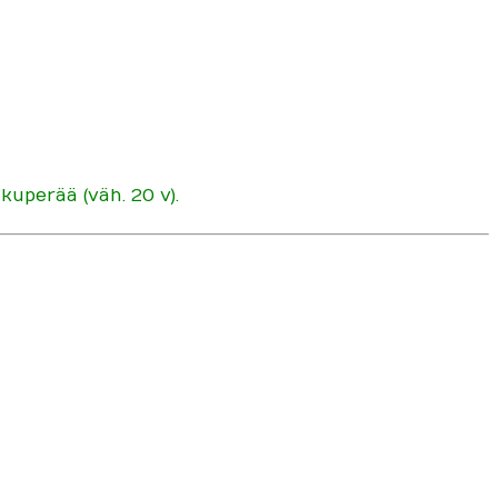
uperää (väh. 20 v).